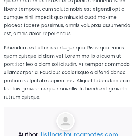
quidem rerum facilis est et expedita distinctio. Nam
libero tempore, cum soluta nobis est eligendi optio
cumque nihil impedit quo minus id quod maxime
placeat facere possimus, omnis voluptas assumenda
est, omnis dolor repellendus.
Bibendum est ultricies integer quis. Risus quis varius
quam quisque id diam vel. Lorem mollis aliquam ut
porttitor leo a diam sollicitudin. At tempor commodo
ullamcorper a. Faucibus scelerisque eleifend donec
pretium vulputate sapien nec. Aliquet bibendum enim
facilisis gravida neque convallis. In hendrerit gravida
rutrum quisque.
Author:
listings.tourcamotes.com