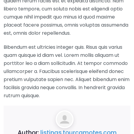
quidem rerum facilis est et expedita distinctio. Nam
libero tempore, cum soluta nobis est eligendi optio
cumque nihil impedit quo minus id quod maxime
placeat facere possimus, omnis voluptas assumenda
est, omnis dolor repellendus.
Bibendum est ultricies integer quis. Risus quis varius
quam quisque id diam vel. Lorem mollis aliquam ut
porttitor leo a diam sollicitudin. At tempor commodo
ullamcorper a. Faucibus scelerisque eleifend donec
pretium vulputate sapien nec. Aliquet bibendum enim
facilisis gravida neque convallis. In hendrerit gravida
rutrum quisque.
Author:
listings.tourcamotes.com